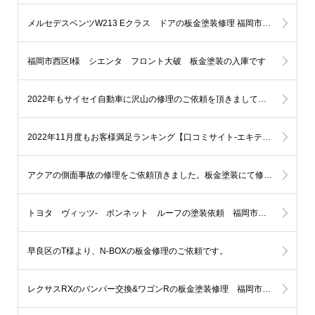
メルセデスベンツW213 Eクラス ドアの板金塗装修理 福岡市早良区N様
福岡市西区I様 シエンタ フロント大破 板金塗装の入庫です
2022年もサイセイ自動車に沢山の修理のご依頼を頂きまして本当にありがとうございました。
2022年11月度もお客様満足ランキング【口コミサイト-エキテン様により】福岡市自動車部門で【1位】を表彰する事となりました!!
アクアの側面事故の修理をご依頼頂きました。板金塗装にて修理します。福岡市 中央区のH様
トヨタ ヴィッツ- ボンネット ルーフの塗装依頼 福岡市西区
早良区のT様より、N-BOXの板金修理のご依頼です。
レクサスRXのバンパー交換&ワゴンRの板金塗装修理 福岡市中央区