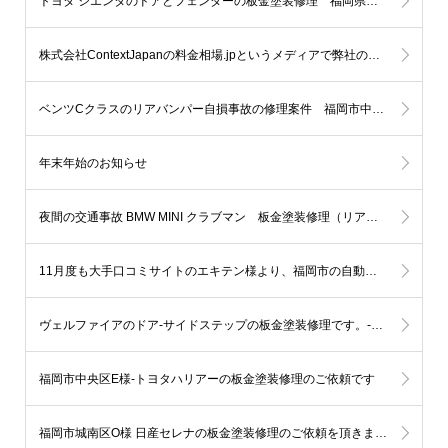
トヨタ シエンタのドアとフェンダーの板金塗装修理 福岡県糸島市T様
株式会社ContextJapanの料金相場.jpというメディアで弊社の紹介を頂きました。
ベンツCクラスのリアバンパー自損事故の修理案件 福岡市中央区
年末年始のお知らせ
夜間の交通事故 BMW MINI クラブマン 板金塗装修理（リアバンパー）福岡市中央区赤坂N様
11月度も大手口コミサイトのエキテン様より、福岡市の自動車部門にてランキング1位を獲得致しました。
ヴェルファイアのドア-サイドステップの板金塗装修理です。-福岡市西区
福岡市中央区E様-トヨタハリアーの板金塗装修理のご依頼です
福岡市城南区O様 日産セレナの板金塗装修理のご依頼を頂きました