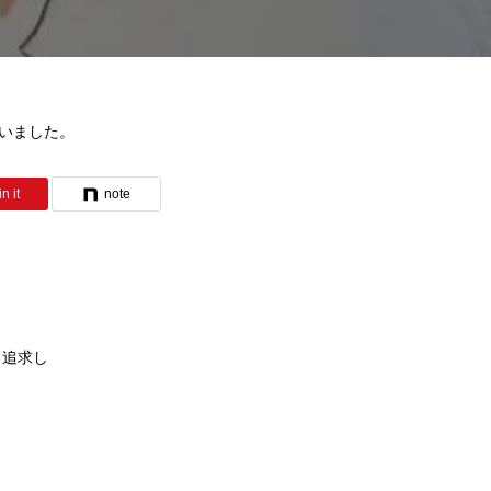
ざいました。
n it
note
く追求し