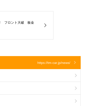
タ フロント大破 板金
https://tm-car.jp/news/