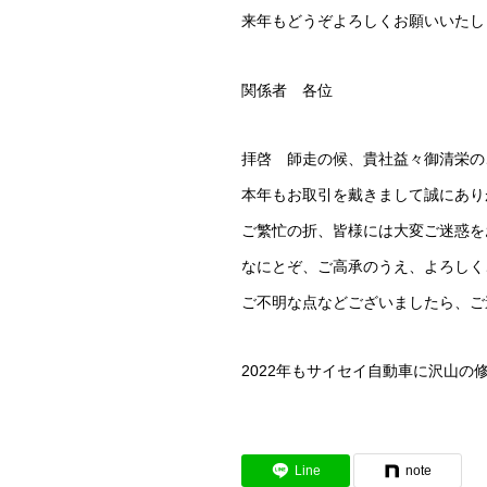
来年もどうぞよろしくお願いいたし
関係者 各位
拝啓 師走の候、貴社益々御清栄の
本年もお取引を戴きまして誠にあり
ご繁忙の折、皆様には大変ご迷惑を
なにとぞ、ご高承のうえ、よろしく
ご不明な点などございましたら、ご
2022年もサイセイ自動車に沢山
Line
note