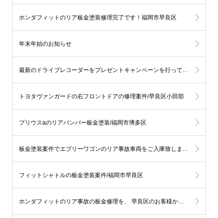
ホンダフィットのリア板金塗装修理完了です！福岡市早良区
年末年始のお知らせ
最新のドライブレコーダーをプレゼントキャンペーンを行っております。
トヨタヴァンガードの右フロントドアの修理案件/早良区小田部
プリウスaのリアバンパー板金塗装/福岡市博多区
板金塗装案件でエブリーワゴンのリア事故車両をご入庫致しました/福岡市城南区
フィットシャトルの板金塗装案件/福岡市早良区
ホンダフィットのリア事故の板金修理を、 早良区のお客様からご依頼頂きました