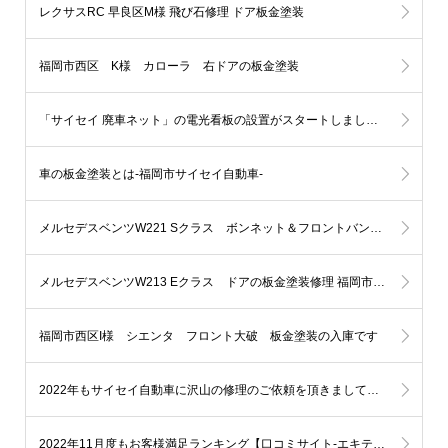
レクサスRC 早良区M様 飛び石修理 ドア板金塗装
福岡市西区 K様 カローラ 右ドアの板金塗装
「サイセイ 廃車ネット」の電光看板の設置がスタートしました。福岡市地下鉄七隈線-橋本駅
車の板金塗装とは-福岡市サイセイ自動車-
メルセデスベンツW221 Sクラス ボンネット＆フロントバンパーの板金塗装修理 福岡市博多区K様
メルセデスベンツW213 Eクラス ドアの板金塗装修理 福岡市早良区N様
福岡市西区I様 シエンタ フロント大破 板金塗装の入庫です
2022年もサイセイ自動車に沢山の修理のご依頼を頂きまして本当にありがとうございました。
2022年11月度もお客様満足ランキング【口コミサイト-エキテン様により】福岡市自動車部門で【1位】を表彰する事となりました!!