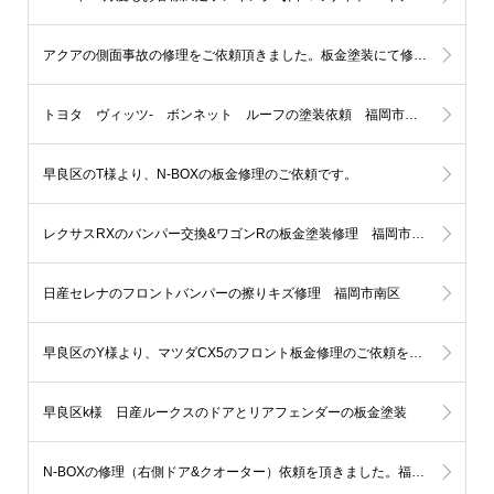
アクアの側面事故の修理をご依頼頂きました。板金塗装にて修理します。福岡市 中央区のH様
トヨタ ヴィッツ- ボンネット ルーフの塗装依頼 福岡市西区
早良区のT様より、N-BOXの板金修理のご依頼です。
レクサスRXのバンパー交換&ワゴンRの板金塗装修理 福岡市中央区
日産セレナのフロントバンパーの擦りキズ修理 福岡市南区
早良区のY様より、マツダCX5のフロント板金修理のご依頼を頂きました。
早良区k様 日産ルークスのドアとリアフェンダーの板金塗装
N-BOXの修理（右側ドア&クオーター）依頼を頂きました。福岡市城南区U様