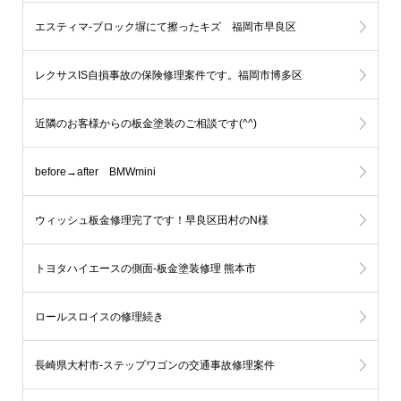
エスティマ-ブロック塀にて擦ったキズ 福岡市早良区
レクサスIS自損事故の保険修理案件です。福岡市博多区
近隣のお客様からの板金塗装のご相談です(^^)
before→after BMWmini
ウィッシュ板金修理完了です！早良区田村のN様
トヨタハイエースの側面-板金塗装修理 熊本市
ロールスロイスの修理続き
長崎県大村市-ステップワゴンの交通事故修理案件