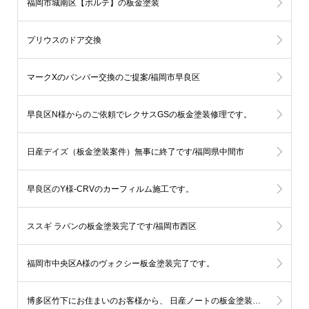
福岡市城南区【ポルテ】の板金塗装
プリウスのドア交換
マークXのバンパー交換のご提案/福岡市早良区
早良区N様からのご依頼でレクサスGSの板金塗装修理です。
日産デイズ（板金塗装案件）無事に終了です/福岡県中間市
早良区のY様-CRVのカーフィルム施工です。
ススギ ラパンの板金塗装完了です/福岡市西区
福岡市中央区A様のヴォクシー板金塗装完了です。
博多区竹下にお住まいのお客様から、 日産ノートの板金塗装をご依頼頂いております。