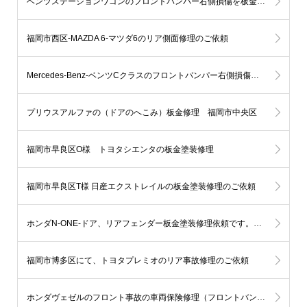
ベンツステーションワゴンのフロントバンパー右側損傷を板金塗装（ポールに接触） 福岡市博多区H様
福岡市西区-MAZDA 6-マツダ6のリア側面修理のご依頼
Mercedes-Benz-ベンツCクラスのフロントバンパー右側損傷を板金塗装にて修理 福岡市中央区I様
プリウスアルファの（ドアのへこみ）板金修理 福岡市中央区
福岡市早良区O様 トヨタシエンタの板金塗装修理
福岡市早良区T様 日産エクストレイルの板金塗装修理のご依頼
ホンダN-ONE-ドア、リアフェンダー板金塗装修理依頼です。佐賀県神埼市S様
福岡市博多区にて、トヨタプレミオのリア事故修理のご依頼
ホンダヴェゼルのフロント事故の車両保険修理（フロントバンパー＆ヘッドライト＆フェンダー）福岡市早良区