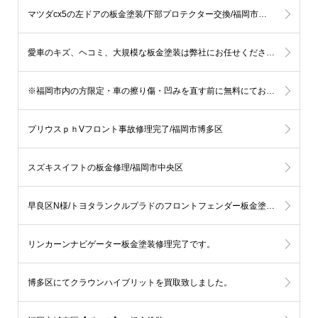
マツダcx5の左ドアの板金塗装/下部プロテクター交換/福岡市早良区
愛車のキズ、ヘコミ、大規模な板金塗装は弊社にお任せください。
※福岡市内の方限定・車の擦り傷・凹みを直す前に無料にてお見積りを伝える事も可能です。
プリウスｐｈVフロント事故修理完了/福岡市博多区
スズキスイフトの板金修理/福岡市中央区
早良区N様/トヨタランクルプラドのフロントフェンダー板金塗装修理
リンカーンナビゲーター板金塗装修理完了です。
博多区にてクラウンハイブリットを買取致しました。