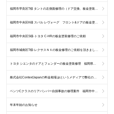
福岡市早良区T様 タントの左側面修理の（ドア交換、板金塗装）ご依頼を頂きました。
福岡市中央区K様 スバル レヴォーグ フロント&ドアの板金塗装依頼です。
福岡市中央区S様-トヨタ C-HRの板金塗装修理のご依頼
福岡市城南区T様-レクサスＮＸの板金修理のご依頼を頂きました。
トヨタ シエンタのドアとフェンダーの板金塗装修理 福岡県糸島市T様
株式会社ContextJapanの料金相場.jpというメディアで弊社の紹介を頂きました。
ベンツCクラスのリアバンパー自損事故の修理案件 福岡市中央区
年末年始のお知らせ