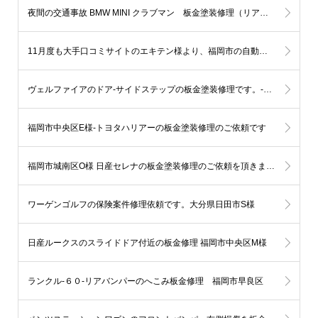
夜間の交通事故 BMW MINI クラブマン 板金塗装修理（リアバンパー）福岡市中央区赤坂N様
11月度も大手口コミサイトのエキテン様より、福岡市の自動車部門にてランキング1位を獲得致しました。
ヴェルファイアのドア-サイドステップの板金塗装修理です。-福岡市西区
福岡市中央区E様-トヨタハリアーの板金塗装修理のご依頼です
福岡市城南区O様 日産セレナの板金塗装修理のご依頼を頂きました
ワーゲンゴルフの保険案件修理依頼です。大分県日田市S様
日産ルークスのスライドドア付近の板金修理 福岡市中央区M様
ランクル-６０-リアバンパーのへこみ板金修理 福岡市早良区