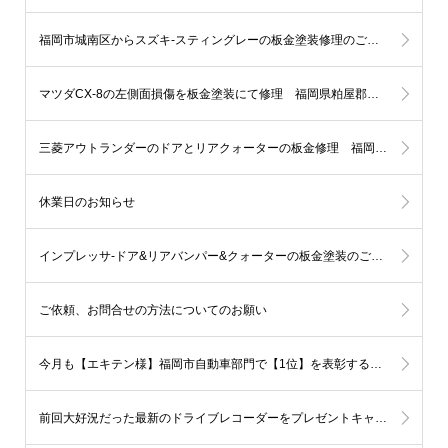
福岡市城南区からスズキ-スティングレーの板金塗装修理のご依頼です
マツダCX-8の左側面損傷を板金塗装にて修理 福岡県粕屋郡M様
三菱アウトランダーのドアとリアクォーターの板金修理 福岡市西区K様
休業日のお知らせ
インプレッサ-ドア&リアバンパー&クォーターの板金塗装のご依頼 福岡市早良区Ｋ様
ご依頼、お問合せの方法についてのお願い
今月も【エキテン様】福岡市自動車部門で【1位】を表彰する事となりました!!
前回大好況だった最新のドライブレコーダーをプレゼントキャンペーン第2弾を開催します！