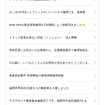
ホンダのCRZハイブリッドのバンパーキズ修理です。長崎県
bmw miniを板金塗装修理を2台偶然にもご依頼頂きました
トラック前進出来ない症状（ミッション） 法人車輌
早良区原にお住まいのお客様から、交通事故案件で修理依頼を頂きました。
※お願い。いつもたくさんのお問合せ頂きありがとうございます。
免責負担案件-自損事故の車両保険修理依頼
福岡市早良区/日産モコの事故車を入庫しました
アクアのリア事故板金修復完了です。福岡市中央区薬院Sさま