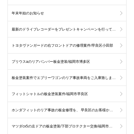
年末年始のお知らせ
最新のドライブレコーダーをプレゼントキャンペーンを行っております。
トヨタヴァンガードの右フロントドアの修理案件/早良区小田部
プリウスaのリアバンパー板金塗装/福岡市博多区
板金塗装案件でエブリーワゴンのリア事故車両をご入庫致しました/福岡市城南区
フィットシャトルの板金塗装案件/福岡市早良区
ホンダフィットのリア事故の板金修理を、 早良区のお客様からご依頼頂きました
マツダcx5の左ドアの板金塗装/下部プロテクター交換/福岡市早良区