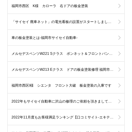
福岡市西区 K様 カローラ 右ドアの板金塗装
「サイセイ 廃車ネット」の電光看板の設置がスタートしました。福岡市地下鉄七隈線-橋本駅
車の板金塗装とは-福岡市サイセイ自動車-
メルセデスベンツW221 Sクラス ボンネット＆フロントバンパーの板金塗装修理 福岡市博多区K様
メルセデスベンツW213 Eクラス ドアの板金塗装修理 福岡市早良区N様
福岡市西区I様 シエンタ フロント大破 板金塗装の入庫です
2022年もサイセイ自動車に沢山の修理のご依頼を頂きまして本当にありがとうございました。
2022年11月度もお客様満足ランキング【口コミサイト-エキテン様により】福岡市自動車部門で【1位】を表彰する事となりました!!