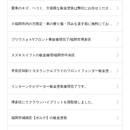
愛車のキズ、ヘコミ、大規模な板金塗装は弊社にお任せください。
※福岡市内の方限定・車の擦り傷・凹みを直す前に無料にてお見積りを伝える事も可能です。
プリウスｐｈVフロント事故修理完了/福岡市博多区
スズキスイフトの板金修理/福岡市中央区
早良区N様/トヨタランクルプラドのフロントフェンダー板金塗装修理
リンカーンナビゲーター板金塗装修理完了です。
博多区にてクラウンハイブリットを買取致しました。
福岡市城南区【ポルテ】の板金塗装