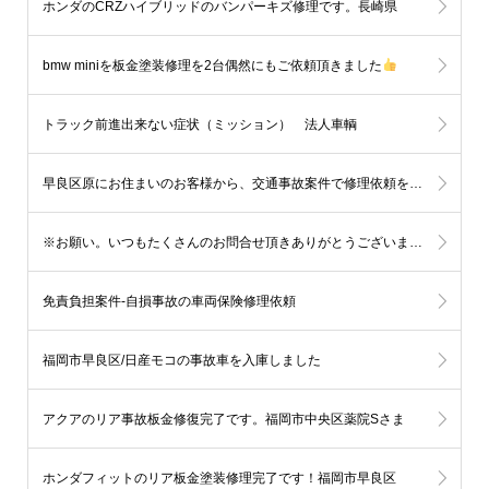
ホンダのCRZハイブリッドのバンパーキズ修理です。長崎県
bmw miniを板金塗装修理を2台偶然にもご依頼頂きました
トラック前進出来ない症状（ミッション） 法人車輌
早良区原にお住まいのお客様から、交通事故案件で修理依頼を頂きました。
※お願い。いつもたくさんのお問合せ頂きありがとうございます。
免責負担案件-自損事故の車両保険修理依頼
福岡市早良区/日産モコの事故車を入庫しました
アクアのリア事故板金修復完了です。福岡市中央区薬院Sさま
ホンダフィットのリア板金塗装修理完了です！福岡市早良区