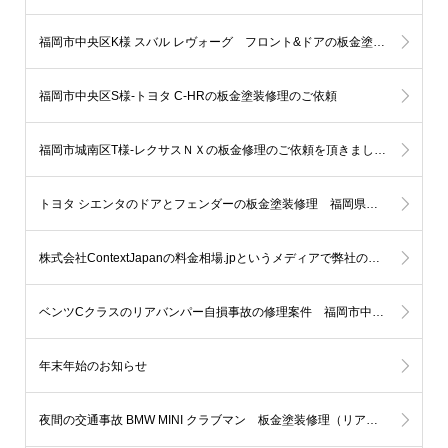
福岡市中央区K様 スバル レヴォーグ フロント&ドアの板金塗装依頼です。
福岡市中央区S様-トヨタ C-HRの板金塗装修理のご依頼
福岡市城南区T様-レクサスＮＸの板金修理のご依頼を頂きました。
トヨタ シエンタのドアとフェンダーの板金塗装修理 福岡県糸島市T様
株式会社ContextJapanの料金相場.jpというメディアで弊社の紹介を頂きました。
ベンツCクラスのリアバンパー自損事故の修理案件 福岡市中央区
年末年始のお知らせ
夜間の交通事故 BMW MINI クラブマン 板金塗装修理（リアバンパー）福岡市中央区赤坂N様