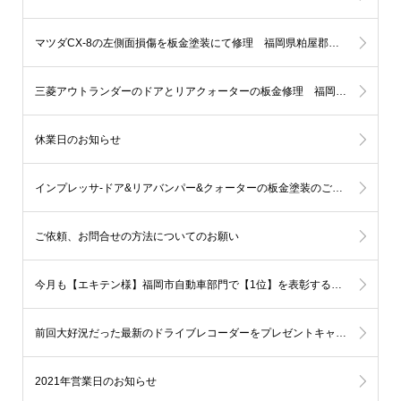
マツダCX-8の左側面損傷を板金塗装にて修理 福岡県粕屋郡M様
三菱アウトランダーのドアとリアクォーターの板金修理 福岡市西区K様
休業日のお知らせ
インプレッサ-ドア&リアバンパー&クォーターの板金塗装のご依頼 福岡市早良区Ｋ様
ご依頼、お問合せの方法についてのお願い
今月も【エキテン様】福岡市自動車部門で【1位】を表彰する事となりました!!
前回大好況だった最新のドライブレコーダーをプレゼントキャンペーン第2弾を開催します！
2021年営業日のお知らせ