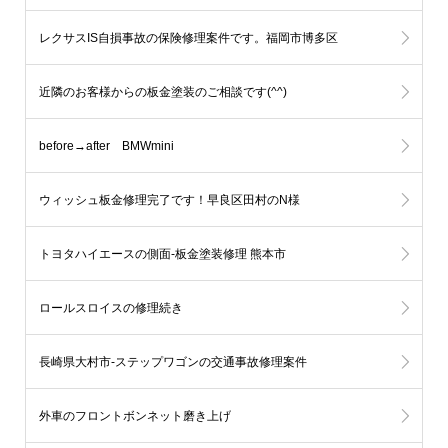
レクサスIS自損事故の保険修理案件です。福岡市博多区
近隣のお客様からの板金塗装のご相談です(^^)
before→after BMWmini
ウィッシュ板金修理完了です！早良区田村のN様
トヨタハイエースの側面-板金塗装修理 熊本市
ロールスロイスの修理続き
長崎県大村市-ステップワゴンの交通事故修理案件
外車のフロントボンネット磨き上げ