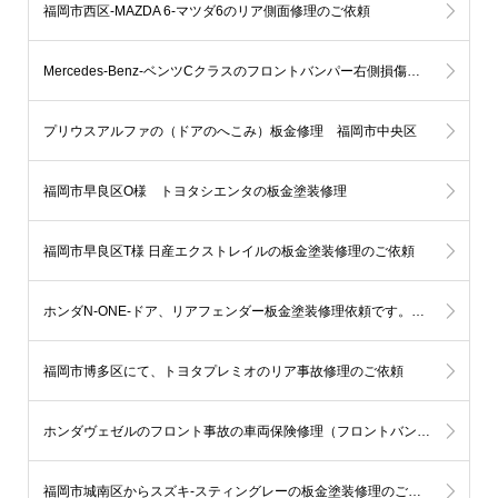
福岡市西区-MAZDA 6-マツダ6のリア側面修理のご依頼
Mercedes-Benz-ベンツCクラスのフロントバンパー右側損傷を板金塗装にて修理 福岡市中央区I様
プリウスアルファの（ドアのへこみ）板金修理 福岡市中央区
福岡市早良区O様 トヨタシエンタの板金塗装修理
福岡市早良区T様 日産エクストレイルの板金塗装修理のご依頼
ホンダN-ONE-ドア、リアフェンダー板金塗装修理依頼です。佐賀県神埼市S様
福岡市博多区にて、トヨタプレミオのリア事故修理のご依頼
ホンダヴェゼルのフロント事故の車両保険修理（フロントバンパー＆ヘッドライト＆フェンダー）福岡市早良区
福岡市城南区からスズキ-スティングレーの板金塗装修理のご依頼です