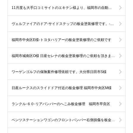
11月度も大手口コミサイトのエキテン様より、福岡市の自動車部門にてランキング1位を獲得致しました。
ヴェルファイアのドア-サイドステップの板金塗装修理です。-福岡市西区
福岡市中央区E様-トヨタハリアーの板金塗装修理のご依頼です
福岡市城南区O様 日産セレナの板金塗装修理のご依頼を頂きました
ワーゲンゴルフの保険案件修理依頼です。大分県日田市S様
日産ルークスのスライドドア付近の板金修理 福岡市中央区M様
ランクル-６０-リアバンパーのへこみ板金修理 福岡市早良区
ベンツステーションワゴンのフロントバンパー右側損傷を板金塗装（ポールに接触） 福岡市博多区H様