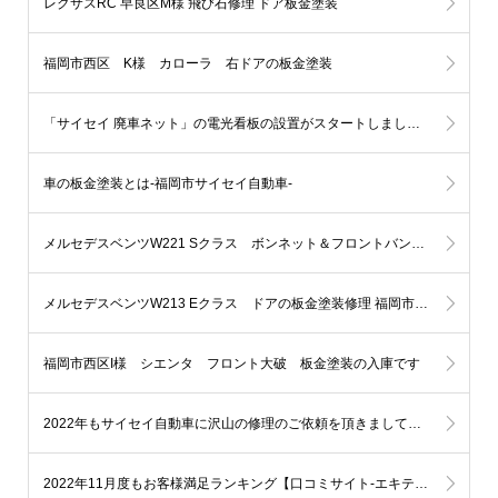
レクサスRC 早良区M様 飛び石修理 ドア板金塗装
福岡市西区 K様 カローラ 右ドアの板金塗装
「サイセイ 廃車ネット」の電光看板の設置がスタートしました。福岡市地下鉄七隈線-橋本駅
車の板金塗装とは-福岡市サイセイ自動車-
メルセデスベンツW221 Sクラス ボンネット＆フロントバンパーの板金塗装修理 福岡市博多区K様
メルセデスベンツW213 Eクラス ドアの板金塗装修理 福岡市早良区N様
福岡市西区I様 シエンタ フロント大破 板金塗装の入庫です
2022年もサイセイ自動車に沢山の修理のご依頼を頂きまして本当にありがとうございました。
2022年11月度もお客様満足ランキング【口コミサイト-エキテン様により】福岡市自動車部門で【1位】を表彰する事となりました!!