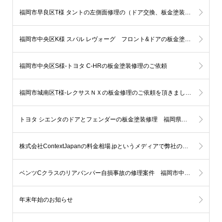
福岡市早良区T様 タントの左側面修理の（ドア交換、板金塗装）ご依頼を頂きました。
福岡市中央区K様 スバル レヴォーグ フロント&ドアの板金塗装依頼です。
福岡市中央区S様-トヨタ C-HRの板金塗装修理のご依頼
福岡市城南区T様-レクサスＮＸの板金修理のご依頼を頂きました。
トヨタ シエンタのドアとフェンダーの板金塗装修理 福岡県糸島市T様
株式会社ContextJapanの料金相場.jpというメディアで弊社の紹介を頂きました。
ベンツCクラスのリアバンパー自損事故の修理案件 福岡市中央区
年末年始のお知らせ