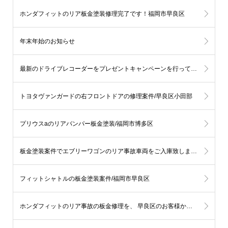
ホンダフィットのリア板金塗装修理完了です！福岡市早良区
年末年始のお知らせ
最新のドライブレコーダーをプレゼントキャンペーンを行っております。
トヨタヴァンガードの右フロントドアの修理案件/早良区小田部
プリウスaのリアバンパー板金塗装/福岡市博多区
板金塗装案件でエブリーワゴンのリア事故車両をご入庫致しました/福岡市城南区
フィットシャトルの板金塗装案件/福岡市早良区
ホンダフィットのリア事故の板金修理を、 早良区のお客様からご依頼頂きました