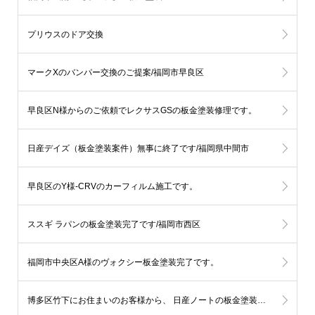
プリウスのドア交換
マークXのバンパー交換のご提案/福岡市早良区
早良区N様からのご依頼でレクサスGSの板金塗装修理です。
日産デイズ（板金塗装案件）無事に終了です/福岡県中間市
早良区のY様-CRVのカーフィルム施工です。
ススギ ラパンの板金塗装完了です/福岡市西区
福岡市中央区A様のヴォクシー板金塗装完了です。
博多区竹下にお住まいのお客様から、 日産ノートの板金塗装をご依頼頂いております。