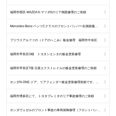
福岡市西区-MAZDA 6-マツダ6のリア側面修理のご依頼
Mercedes-Benz-ベンツCクラスのフロントバンパー右側損傷を板金塗装にて修理 福岡市中央区I様
プリウスアルファの（ドアのへこみ）板金修理 福岡市中央区
福岡市早良区O様 トヨタシエンタの板金塗装修理
福岡市早良区T様 日産エクストレイルの板金塗装修理のご依頼
ホンダN-ONE-ドア、リアフェンダー板金塗装修理依頼です。佐賀県神埼市S様
福岡市博多区にて、トヨタプレミオのリア事故修理のご依頼
ホンダヴェゼルのフロント事故の車両保険修理（フロントバンパー＆ヘッドライト＆フェンダー）福岡市早良区