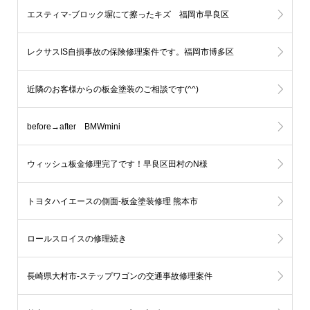
エスティマ-ブロック塀にて擦ったキズ 福岡市早良区
レクサスIS自損事故の保険修理案件です。福岡市博多区
近隣のお客様からの板金塗装のご相談です(^^)
before→after BMWmini
ウィッシュ板金修理完了です！早良区田村のN様
トヨタハイエースの側面-板金塗装修理 熊本市
ロールスロイスの修理続き
長崎県大村市-ステップワゴンの交通事故修理案件