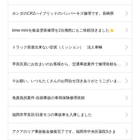
ホンダのCRZハイブリッドのバンパーキズ修理です。長崎県
bmw miniを板金塗装修理を2台偶然にもご依頼頂きました
トラック前進出来ない症状（ミッション） 法人車輌
早良区原にお住まいのお客様から、交通事故案件で修理依頼を頂きました。
※お願い。いつもたくさんのお問合せ頂きありがとうございます。
免責負担案件-自損事故の車両保険修理依頼
福岡市早良区/日産モコの事故車を入庫しました
アクアのリア事故板金修復完了です。福岡市中央区薬院Sさま