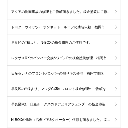
アクアの側面事故の修理をご依頼頂きました。板金塗装にて修理します。福岡市 中央区のH様
トヨタ ヴィッツ- ボンネット ルーフの塗装依頼 福岡市西区
早良区のT様より、N-BOXの板金修理のご依頼です。
レクサスRXのバンパー交換&ワゴンRの板金塗装修理 福岡市中央区
日産セレナのフロントバンパーの擦りキズ修理 福岡市南区
早良区のY様より、マツダCX5のフロント板金修理のご依頼を頂きました。
早良区k様 日産ルークスのドアとリアフェンダーの板金塗装
N-BOXの修理（右側ドア&クオーター）依頼を頂きました。福岡市城南区U様