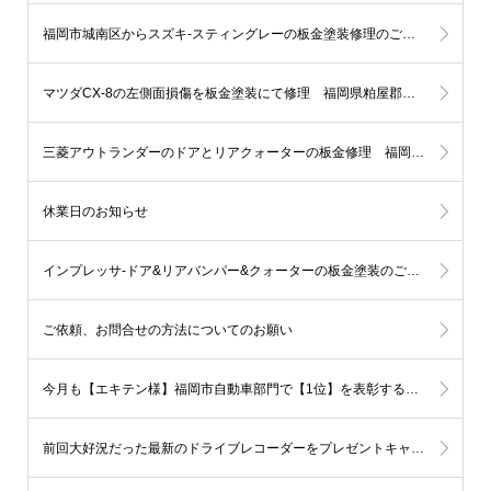
福岡市城南区からスズキ-スティングレーの板金塗装修理のご依頼です
マツダCX-8の左側面損傷を板金塗装にて修理 福岡県粕屋郡M様
三菱アウトランダーのドアとリアクォーターの板金修理 福岡市西区K様
休業日のお知らせ
インプレッサ-ドア&リアバンパー&クォーターの板金塗装のご依頼 福岡市早良区Ｋ様
ご依頼、お問合せの方法についてのお願い
今月も【エキテン様】福岡市自動車部門で【1位】を表彰する事となりました!!
前回大好況だった最新のドライブレコーダーをプレゼントキャンペーン第2弾を開催します！