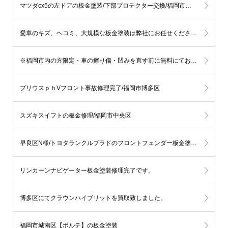
マツダcx5の左ドアの板金塗装/下部プロテクター交換/福岡市早良区
愛車のキズ、ヘコミ、大規模な板金塗装は弊社にお任せください。
※福岡市内の方限定・車の擦り傷・凹みを直す前に無料にてお見積りを伝える事も可能です。
プリウスｐｈVフロント事故修理完了/福岡市博多区
スズキスイフトの板金修理/福岡市中央区
早良区N様/トヨタランクルプラドのフロントフェンダー板金塗装修理
リンカーンナビゲーター板金塗装修理完了です。
博多区にてクラウンハイブリットを買取致しました。
福岡市城南区【ポルテ】の板金塗装