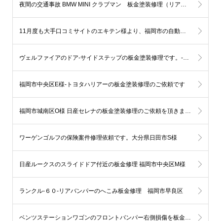
夜間の交通事故 BMW MINI クラブマン 板金塗装修理（リアバンパー）福岡市中央区赤坂N様
11月度も大手口コミサイトのエキテン様より、福岡市の自動車部門にてランキング1位を獲得致しました。
ヴェルファイアのドア-サイドステップの板金塗装修理です。-福岡市西区
福岡市中央区E様-トヨタハリアーの板金塗装修理のご依頼です
福岡市城南区O様 日産セレナの板金塗装修理のご依頼を頂きました
ワーゲンゴルフの保険案件修理依頼です。大分県日田市S様
日産ルークスのスライドドア付近の板金修理 福岡市中央区M様
ランクル-６０-リアバンパーのへこみ板金修理 福岡市早良区
ベンツステーションワゴンのフロントバンパー右側損傷を板金塗装（ポールに接触） 福岡市博多区H様