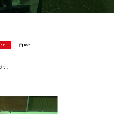
n it
note
ます。