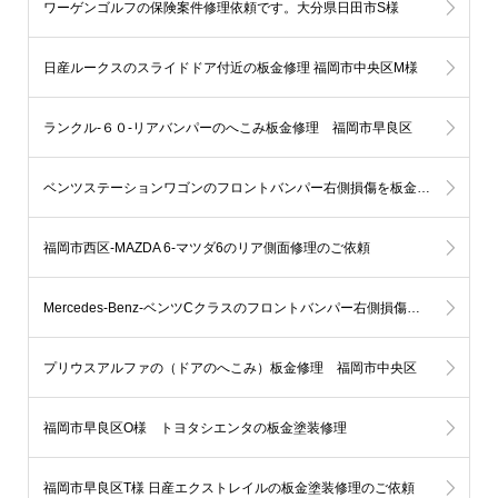
ワーゲンゴルフの保険案件修理依頼です。大分県日田市S様
日産ルークスのスライドドア付近の板金修理 福岡市中央区M様
ランクル-６０-リアバンパーのへこみ板金修理 福岡市早良区
ベンツステーションワゴンのフロントバンパー右側損傷を板金塗装（ポールに接触） 福岡市博多区H様
福岡市西区-MAZDA 6-マツダ6のリア側面修理のご依頼
Mercedes-Benz-ベンツCクラスのフロントバンパー右側損傷を板金塗装にて修理 福岡市中央区I様
プリウスアルファの（ドアのへこみ）板金修理 福岡市中央区
福岡市早良区O様 トヨタシエンタの板金塗装修理
福岡市早良区T様 日産エクストレイルの板金塗装修理のご依頼