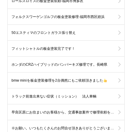
ロールスロイスの板金塗装依頼-福岡市博多区
フォルクスワーゲンゴルフの板金塗装修理-福岡市西区姪浜
50エスティマのフロントガラス張り替え
フィットシャトルの板金塗装完了です！
ホンダのCRZハイブリッドのバンパーキズ修理です。長崎県
bmw miniを板金塗装修理を2台偶然にもご依頼頂きました
トラック前進出来ない症状（ミッション） 法人車輌
早良区原にお住まいのお客様から、交通事故案件で修理依頼を頂きました。
※お願い。いつもたくさんのお問合せ頂きありがとうございます。