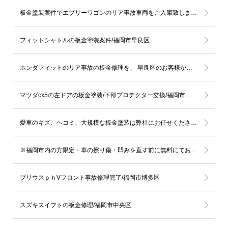
板金塗装案件でエブリーワゴンのリア事故車両をご入庫致しました/福岡市城南区
フィットシャトルの板金塗装案件/福岡市早良区
ホンダフィットのリア事故の板金修理を、 早良区のお客様からご依頼頂きました
マツダcx5の左ドアの板金塗装/下部プロテクター交換/福岡市早良区
愛車のキズ、ヘコミ、大規模な板金塗装は弊社にお任せください。
※福岡市内の方限定・車の擦り傷・凹みを直す前に無料にてお見積りを伝える事も可能です。
プリウスｐｈVフロント事故修理完了/福岡市博多区
スズキスイフトの板金修理/福岡市中央区