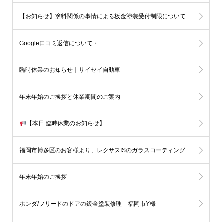
【お知らせ】塗料関係の事情による板金塗装受付制限について
Google口コミ返信について・
板金塗装受付状況のお知らせ
臨時休業のお知らせ｜サイセイ自動車
年末年始のご挨拶と休業期間のご案内
【本日 臨時休業のお知らせ】
福岡市博多区のお客様より、レクサスISのガラスコーティングをご依頼いただきました
年末年始のご挨拶
ホンダ/フリードのドアの鈑金塗装修理 福岡市Y様