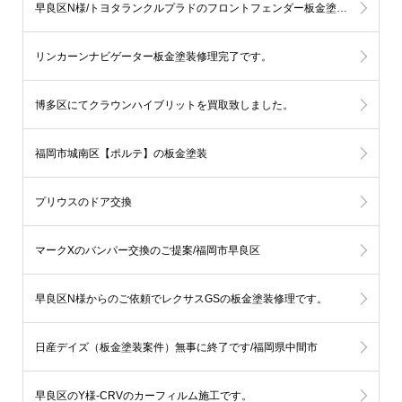
早良区N様/トヨタランクルプラドのフロントフェンダー板金塗装修理
リンカーンナビゲーター板金塗装修理完了です。
博多区にてクラウンハイブリットを買取致しました。
福岡市城南区【ポルテ】の板金塗装
プリウスのドア交換
マークXのバンパー交換のご提案/福岡市早良区
早良区N様からのご依頼でレクサスGSの板金塗装修理です。
日産デイズ（板金塗装案件）無事に終了です/福岡県中間市
早良区のY様-CRVのカーフィルム施工です。