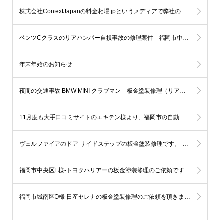
株式会社ContextJapanの料金相場.jpというメディアで弊社の紹介を頂きました。
ベンツCクラスのリアバンパー自損事故の修理案件 福岡市中央区
年末年始のお知らせ
夜間の交通事故 BMW MINI クラブマン 板金塗装修理（リアバンパー）福岡市中央区赤坂N様
11月度も大手口コミサイトのエキテン様より、福岡市の自動車部門にてランキング1位を獲得致しました。
ヴェルファイアのドア-サイドステップの板金塗装修理です。-福岡市西区
福岡市中央区E様-トヨタハリアーの板金塗装修理のご依頼です
福岡市城南区O様 日産セレナの板金塗装修理のご依頼を頂きました