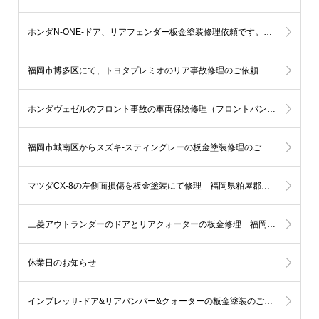
ホンダN-ONE-ドア、リアフェンダー板金塗装修理依頼です。佐賀県神埼市S様
福岡市博多区にて、トヨタプレミオのリア事故修理のご依頼
ホンダヴェゼルのフロント事故の車両保険修理（フロントバンパー＆ヘッドライト＆フェンダー）福岡市早良区
福岡市城南区からスズキ-スティングレーの板金塗装修理のご依頼です
マツダCX-8の左側面損傷を板金塗装にて修理 福岡県粕屋郡M様
三菱アウトランダーのドアとリアクォーターの板金修理 福岡市西区K様
休業日のお知らせ
インプレッサ-ドア&リアバンパー&クォーターの板金塗装のご依頼 福岡市早良区Ｋ様