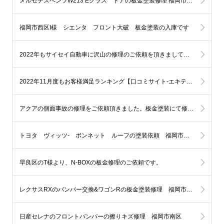
メルセデスベンツW213 Eクラス ドアの板金塗装修理 福岡市早良区N様
福岡市西区I様 シエンタ フロント大破 板金塗装の入庫です
2022年もサイセイ自動車に沢山の修理のご依頼を頂きまして本当にありがとうございました。
2022年11月度もお客様満足ランキング【口コミサイト-エキテン様により】福岡市自動車部門で【1位】を表彰する事となりました!!
アクアの側面事故の修理をご依頼頂きました。板金塗装にて修理します。福岡市 中央区のH様
トヨタ ヴィッツ- ボンネット ルーフの塗装依頼 福岡市西区
早良区のT様より、N-BOXの板金修理のご依頼です。
レクサスRXのバンパー交換&ワゴンRの板金塗装修理 福岡市中央区
日産セレナのフロントバンパーの擦りキズ修理 福岡市南区