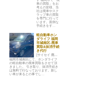
車の買取」をお
考えの皆様、当
社は廃車やスク
ラップ車の買取
を専門に行って
います。面倒な
手続きをす…
軽自動車ホン
ダライフ 福岡
市城南区-廃車
買取&抹消手続
き代行
[サイセイ 廃車ネット 福岡市] 2023/11/07 02:01
福岡市城南区にて、ホンダライフ
の軽自動車の廃車買取をさせて頂
きました。 引き取り、抹消手続き
は無料で行なっております。新し
い車が来るとの事でし…