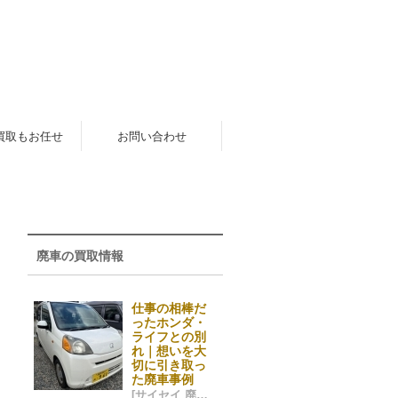
買取もお任せ
お問い合わせ
廃車の買取情報
仕事の相棒だ
ったホンダ・
ライフとの別
れ｜想いを大
切に引き取っ
た廃車事例
[サイセイ 廃車ネット 福岡市] 2025/12/28 04:08