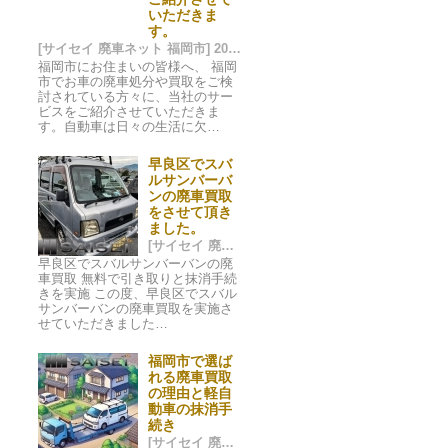
いただきま
す。
[サイセイ 廃車ネット 福岡市] 2024/09/29 15:11
福岡市にお住まいの皆様へ、 福岡
市でお車の廃車処分や買取をご検
討されている方々に、当社のサー
ビスをご紹介させていただきま
す。自動車は日々の生活に欠…
早良区でスバ
ルサンバーバ
ンの廃車買取
をさせて頂き
ました。
[サイセイ 廃車ネット 福岡市] 2024/06/27 00:41
早良区でスバルサンバーバンの廃
車買取 無料で引き取りと抹消手続
きを実施 この度、早良区でスバル
サンバーバンの廃車買取を実施さ
せていただきました…
福岡市で選ば
れる廃車買取
の理由と軽自
動車の抹消手
続き
[サイセイ 廃車ネット 福岡市] 2024/06/24 21:59