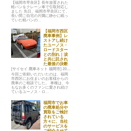
【福岡市早良区】長年放置された
軽バンをクレーン車で引取対応し
ました 先日、福岡市早良区にて、
長い間ご自宅の片隅に静かに眠っ
ていた軽バンの…
【福岡市西区
廃車事例】レ
ストアし続け
たユーノス・
ロードスター
との別れ｜涙
と共に託され
た最後の決断
[サイセイ 廃車ネット 福岡市] 2025/01/10 03:59
今回ご依頼いただいたのは、福岡
市西区にお住まいのお客様からの
廃車のご相談でした。 車種は、今
もなお多くのファンに愛され続け
ているユーノス・ロ…
福岡市でお車
の廃車処分や
買取をご検討
されている
方々に、当社
のサービスを
ご紹介させて