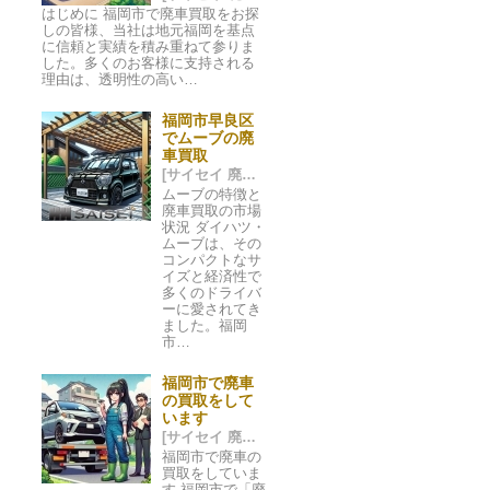
はじめに 福岡市で廃車買取をお探
しの皆様、当社は地元福岡を基点
に信頼と実績を積み重ねて参りま
した。多くのお客様に支持される
理由は、透明性の高い…
福岡市早良区
でムーブの廃
車買取
[サイセイ 廃車ネット 福岡市] 2024/05/20 05:52
ムーブの特徴と
廃車買取の市場
状況 ダイハツ・
ムーブは、その
コンパクトなサ
イズと経済性で
多くのドライバ
ーに愛されてき
ました。福岡
市…
福岡市で廃車
の買取をして
います
[サイセイ 廃車ネット 福岡市] 2024/05/16 00:44
福岡市で廃車の
買取をしていま
す 福岡市で「廃