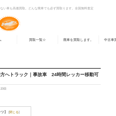
かない車も高価買取。どんな廃車でも必ず買取ります。全国無料査定
ム
買取一覧☆
廃車を買取します。
中古車
方へトラック｜事故車 24時間レッカー移動可
月23日
ンツ】
[
閉じる
]