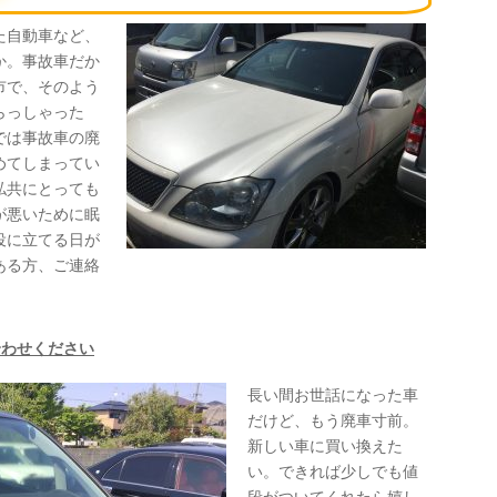
た自動車など、
か。事故車だか
市で、そのよう
らっしゃった
では事故車の廃
めてしまってい
私共にとっても
が悪いために眠
役に立てる日が
ある方、ご連絡
合わせください
長い間お世話になった車
だけど、もう廃車寸前。
新しい車に買い換えた
い。できれば少しでも値
段がついてくれたら嬉し