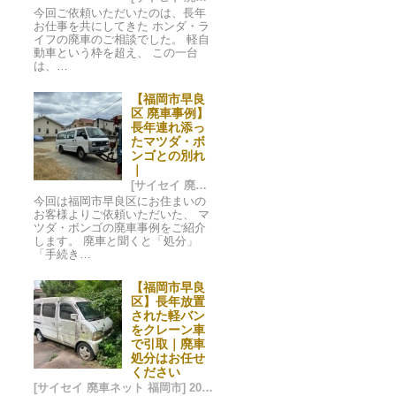
今回ご依頼いただいたのは、長年
お仕事を共にしてきた ホンダ・ラ
イフの廃車のご相談でした。 軽自
動車という枠を超え、 この一台
は、…
【福岡市早良
区 廃車事例】
長年連れ添っ
たマツダ・ボ
ンゴとの別れ
｜
[サイセイ 廃車ネット 福岡市] 2025/12/28 03:37
今回は福岡市早良区にお住まいの
お客様よりご依頼いただいた、 マ
ツダ・ボンゴの廃車事例をご紹介
します。 廃車と聞くと「処分」
「手続き…
【福岡市早良
区】長年放置
された軽バン
をクレーン車
で引取｜廃車
処分はお任せ
ください
[サイセイ 廃車ネット 福岡市] 2025/07/20 08:26